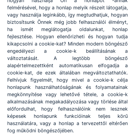
hogyan használja Ön a honlapot -annak
felmérésével, hogy a honlap melyik részeit látogatja,
vagy használja leginkább, így megtudhatjuk, hogyan
biztosítsunk Önnek még jobb felhasználói élményt,
ha ismét meglátogatja oldalunkat, honlap
Partnereink
fejlesztése. Hogyan ellenőrizheti és hogyan tudja
kikapcsolni a cookie-kat? Minden modern böngésző
engedélyezi a cookie-k beállításának a
változtatását. A legtöbb böngésző
alapértelmezettként automatikusan elfogadja a
cookie-kat, de ezek általában megváltoztathatók.
Felhívjuk figyelmét, hogy mivel a cookie-k célja
honlapunk használhatóságának és folyamatainak
megkönnyítése vagy lehetővé tétele, a cookie-k
alkalmazásának megakadályozása vagy törlése által
előfordulhat, hogy felhasználóink nem lesznek
képesek honlapunk funkcióinak teljes körű
használatára, vagy a honlap a tervezettől eltérően
fog működni böngészőjében.