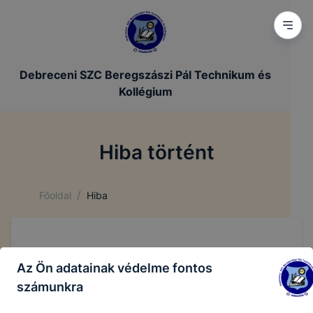
Debreceni SZC Beregszászi Pál Technikum és
Kollégium
Hiba történt
/
Főoldal
Hiba
Az Ön adatainak védelme fontos
számunkra