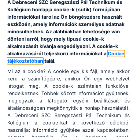
A Debreceni SZC Beregszászi Pál Technikum és
Kollégium honlapja cookie-k (sütik) formájában
404
információkat tárol az Ön böngészésre használt
eszközén, amely információk személyes adatnak
minősülhetnek. Az alábbiakban lehetősége van
dönteni arról, hogy mely típusú cookie-k
alkalmazását kívánja engedélyezni. A cookie-k
alkalmazásáról teljeskörű információkat a
Cookie
tájékoztatóban
talál.
A keresett oldal nem található.
Mi az a cookie? A cookie egy kis fájl, amely akkor
kerül a számítógépre, amikor Ön egy webhelyet
látogat meg. A cookie-k számtalan funkcióval
Vissza a főoldalra
rendelkeznek. Többek között információt gyűjtenek,
megjegyzik a látogató egyéni beállításait és
általánosságban megkönnyítik a honlap használatát.
A Debreceni SZC Beregszászi Pál Technikum és
Kollégium a cookie-kat a következő célokból
használja: információ gyűjtése azzal kapcsolatban,