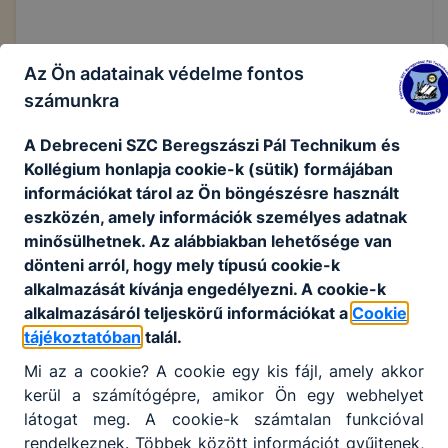
Az Ön adatainak védelme fontos
404
számunkra
A Debreceni SZC Beregszászi Pál Technikum és
Kollégium honlapja cookie-k (sütik) formájában
információkat tárol az Ön böngészésre használt
eszközén, amely információk személyes adatnak
minősülhetnek. Az alábbiakban lehetősége van
A keresett oldal nem található.
dönteni arról, hogy mely típusú cookie-k
alkalmazását kívánja engedélyezni. A cookie-k
alkalmazásáról teljeskörű információkat a
Cookie
tájékoztatóban
talál.
Vissza a főoldalra
Mi az a cookie? A cookie egy kis fájl, amely akkor
kerül a számítógépre, amikor Ön egy webhelyet
látogat meg. A cookie-k számtalan funkcióval
rendelkeznek. Többek között információt gyűjtenek,