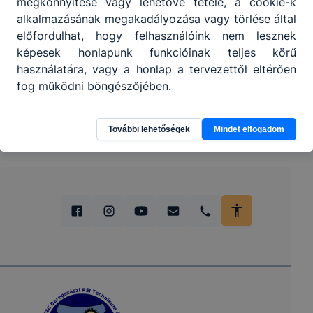
megkönnyítése vagy lehetővé tétele, a cookie-k
alkalmazásának megakadályozása vagy törlése által
előfordulhat, hogy felhasználóink nem lesznek
képesek honlapunk funkcióinak teljes körű
használatára, vagy a honlap a tervezettől eltérően
fog működni böngészőjében.
További lehetőségek
Mindet elfogadom