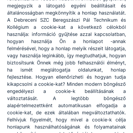
megjegyzik a látogató egyéni beállításait és
általánosságban megkönnyítik a honlap használatát.
A Debreceni SZC Beregszászi Pál Technikum és
Kollégium a cookie-kat a következő célokból
használja: információ gyűjtése azzal kapcsolatban,
hogyan használja Ön a honlapot -annak
felmérésével, hogy a honlap melyik részeit látogatja,
Partnereink
vagy használja leginkább, így megtudhatjuk, hogyan
biztosítsunk Önnek még jobb felhasználói élményt,
ha ismét meglátogatja oldalunkat, honlap
fejlesztése. Hogyan ellenőrizheti és hogyan tudja
kikapcsolni a cookie-kat? Minden modern böngésző
engedélyezi a cookie-k beállításának a
változtatását. A legtöbb böngésző
alapértelmezettként automatikusan elfogadja a
cookie-kat, de ezek általában megváltoztathatók.
Felhívjuk figyelmét, hogy mivel a cookie-k célja
honlapunk használhatóságának és folyamatainak