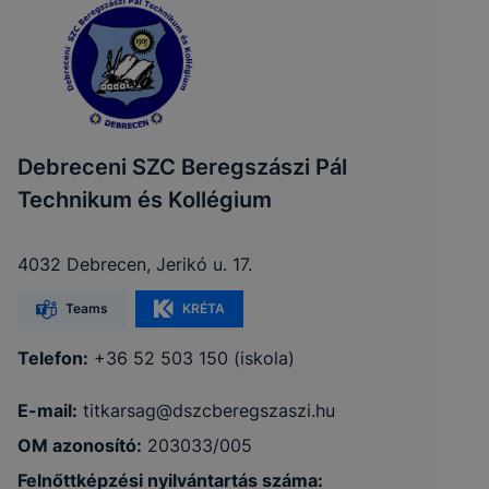
Debreceni SZC Beregszászi Pál
Technikum és Kollégium
4032 Debrecen, Jerikó u. 17.
Teams
KRÉTA
Telefon:
+36 52 503 150 (iskola)
E-mail:
titkarsag@dszcberegszaszi.hu
OM azonosító:
203033/005
Felnőttképzési nyilvántartás száma: