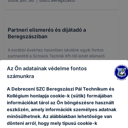
2026. jún. 30.
DSZC Beregszászi
Partneri elismerés és díjátadó a
Beregszásziban
A korábbi évekhez hasonlóan iskolánk egyik fontos
partnerétől a Schrack Technik Kft-től ismét elismerő
oklevelet és díjat vehetett át idei legjobb villanyszerelő
Az Ön adatainak védelme fontos
tanulónk Buczi Csongor, aki ebben az évben 3. helyezést
ért el a Szakma Kiváló Tanulója versenyen villanyszerelő
számunkra
szakmában.
A Debreceni SZC Beregszászi Pál Technikum és
2026. jún. 19.
DSZC Beregszászi
Kollégium honlapja cookie-k (sütik) formájában
információkat tárol az Ön böngészésre használt
eszközén, amely információk személyes adatnak
minősülhetnek. Az alábbiakban lehetősége van
Diákolimpián jártunk
dönteni arról, hogy mely típusú cookie-k