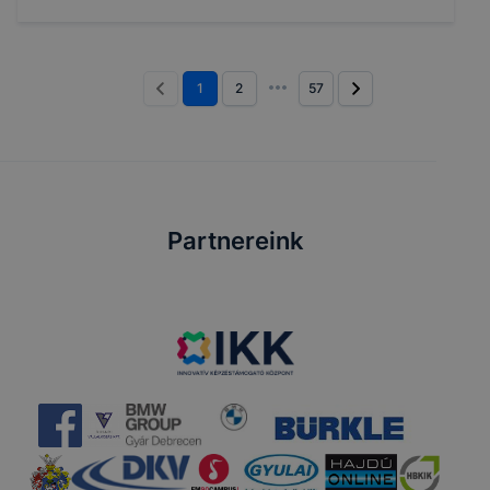
1
2
57
Partnereink