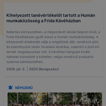
Kihelyezett tanévértékelőt tartott a Humán
munkaközösség a Frida Kávéházban
Kellemes környezetben, a megszokott iskolai falakon kívül, a
Frida Kávéházban gyűlt össze a Humán munkaközösség. A
kihelyezett értekezlet célja a mögöttünk álló, rendkívül sűrű
és eseménydús tanév hivatalos lezárása, valamint a jövő évi
tervek megalapozása volt. A kávéházi hangulat kiváló
hátteret biztosított a kötetlen, mégis rendkívül produktív
szakmai párbeszédhez.
2026. júl. 3.
DSZC Beregszászi
NÉPSZERŰ