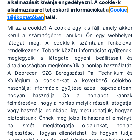
alkalmazását kívánja engedélyezni. A cookie-k
Hat tanulóval utaztunk Veszprémbe 2026.05.28-án, ahol
alkalmazásáról teljeskörű információkat a
Cookie
a Petanque Diákolimpia Országos Döntőjén vettünk
tájékoztatóban
talál.
részt. Csapatunk: Kékedi Dorián, Konyári Kevin, Ludman
Ádám , Matyi Balázs, Tóth Patrik és Szabó Bence,
Mi az a cookie? A cookie egy kis fájl, amely akkor
felkészítő tanáruk Macskás Zsolt volt. A páros
kerül a számítógépre, amikor Ön egy webhelyet
csapatunk, (Ludman Ádám és Matyi Balázs) a IV.
látogat meg. A cookie-k számtalan funkcióval
helyezést szerezte meg.
rendelkeznek. Többek között információt gyűjtenek,
2026. jún. 12.
DSZC Beregszászi
megjegyzik a látogató egyéni beállításait és
általánosságban megkönnyítik a honlap használatát.
A Debreceni SZC Beregszászi Pál Technikum és
Kollégium a cookie-kat a következő célokból
A vármegye legjobbjai
használja: információ gyűjtése azzal kapcsolatban,
hogyan használja Ön a honlapot -annak
Ünnepélyes keretek között díjazták a vármegye
felmérésével, hogy a honlap melyik részeit látogatja,
legjobbjait - köztük a Beregszászi diákjait - a Kós Károly
vagy használja leginkább, így megtudhatjuk, hogyan
Művészeti Szakgimnázium, Technikum és Kollégium
biztosítsunk Önnek még jobb felhasználói élményt,
2026. június 3-i rendezvényén.
ha ismét meglátogatja oldalunkat, honlap
2026. jún. 8.
DSZC Beregszászi
fejlesztése. Hogyan ellenőrizheti és hogyan tudja