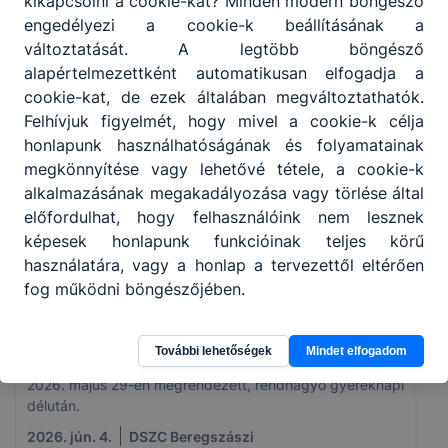
kikapcsolni a cookie-kat? Minden modern böngésző
engedélyezi a cookie-k beállításának a
változtatását. A legtöbb böngésző
A hála napja
alapértelmezettként automatikusan elfogadja a
cookie-kat, de ezek általában megváltoztathatók.
Idén is az elismerésekről szólt a pedagógusnap a
Felhívjuk figyelmét, hogy mivel a cookie-k célja
Debreceni Szakképzési Centrum oktatói és dolgozói
honlapunk használhatóságának és folyamatainak
számára, az ünnepi eseményen negyven munkatársat
megkönnyítése vagy lehetővé tétele, a cookie-k
díjaztak.
alkalmazásának megakadályozása vagy törlése által
2026. jún. 4.
Pénzes László
előfordulhat, hogy felhasználóink nem lesznek
képesek honlapunk funkcióinak teljes körű
használatára, vagy a honlap a tervezettől eltérően
fog működni böngészőjében.
Egy nap a szórakozás jegyében
További lehetőségek
Mindet elfogadom
Garantáltan emlékezetes marad a 11.b osztály számára a
2026. május 29-én megrendezett, rendhagyó gyereknapi
délután.
2026. jún. 4.
DSZC Beregszászi