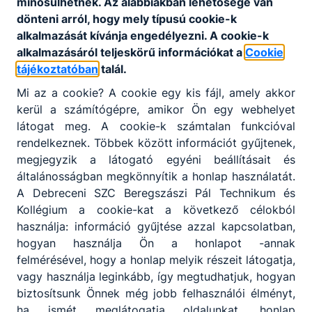
minősülhetnek. Az alábbiakban lehetősége van
Letöltés
dönteni arról, hogy mely típusú cookie-k
alkalmazását kívánja engedélyezni. A cookie-k
Csoportos beszedési megbízás
alkalmazásáról teljeskörű információkat a
Cookie
Letöltés
tájékoztatóban
talál.
Mi az a cookie? A cookie egy kis fájl, amely akkor
Étkezés tartós, végleges lemondása
kerül a számítógépre, amikor Ön egy webhelyet
Letöltés
látogat meg. A cookie-k számtalan funkcióval
rendelkeznek. Többek között információt gyűjtenek,
megjegyzik a látogató egyéni beállításait és
általánosságban megkönnyítik a honlap használatát.
A Debreceni SZC Beregszászi Pál Technikum és
Kollégium a cookie-kat a következő célokból
használja: információ gyűjtése azzal kapcsolatban,
Partnereink
hogyan használja Ön a honlapot -annak
felmérésével, hogy a honlap melyik részeit látogatja,
vagy használja leginkább, így megtudhatjuk, hogyan
biztosítsunk Önnek még jobb felhasználói élményt,
ha ismét meglátogatja oldalunkat, honlap