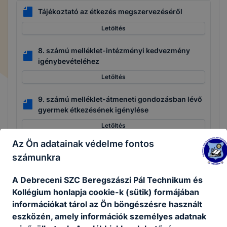
Tájékoztató az étkezés megszervezéséről
Letöltés
8. számú melléklet-intézményi kedvezmény
igénybevételéhez
Letöltés
9. számú melléklet-átmeneti gondozásban lévő
gyermek étkezésének igénylése
Letöltés
Az Ön adatainak védelme fontos
Szülői/gondviselői nyilatkozat diétás
számunkra
szolgáltatásról és a szolgáltatáshoz szükséges
adatkezelésről
A Debreceni SZC Beregszászi Pál Technikum és
Letöltés
Kollégium honlapja cookie-k (sütik) formájában
információkat tárol az Ön böngészésre használt
Étkezést megrendelő nyomtatvány, hozzájáruló
eszközén, amely információk személyes adatnak
nyilatkozat a személyes adatok kezeléséhez